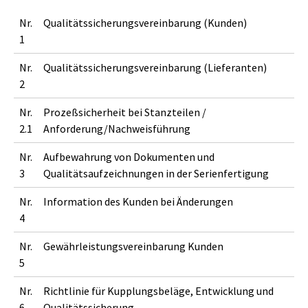
Nr.
Qualitätssicherungsvereinbarung (Kunden)
1
Nr.
Qualitätssicherungsvereinbarung (Lieferanten)
2
Nr.
Prozeßsicherheit bei Stanzteilen /
2.1
Anforderung/Nachweisführung
Nr.
Aufbewahrung von Dokumenten und
3
Qualitätsaufzeichnungen in der Serienfertigung
Nr.
Information des Kunden bei Änderungen
4
Nr.
Gewährleistungsvereinbarung Kunden
5
Nr.
Richtlinie für Kupplungsbeläge, Entwicklung und
6
Qualitätssicherung