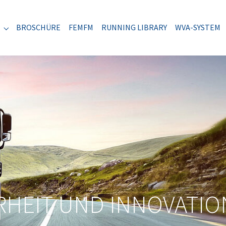
ENT)
BROSCHÜRE
FEMFM
RUNNING LIBRARY
WVA-SYSTEM
Submenu for "VRI"
RHEIT UND INNOVATIO