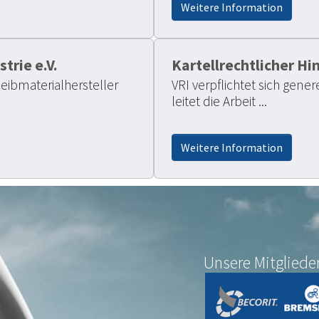
Weitere Information
trie e.V.
Kartellrechtlicher Hi
ibmaterialhersteller
VRI verpflichtet sich gen
leitet die Arbeit ...
Weitere Information
Unsere Mitgliede